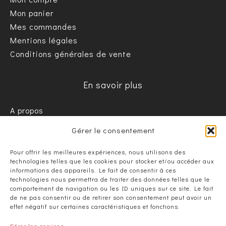
Mon panier
Mes commandes
Mentions légales
Conditions générales de vente
En savoir plus
A propos
Informations pratiques / FAQ
Gérer le consentement
Nous contacter
Pour offrir les meilleures expériences, nous utilisons des
technologies telles que les cookies pour stocker et/ou accéder aux
informations des appareils. Le fait de consentir à ces
technologies nous permettra de traiter des données telles que le
comportement de navigation ou les ID uniques sur ce site. Le fait
de ne pas consentir ou de retirer son consentement peut avoir un
effet négatif sur certaines caractéristiques et fonctions.
L'Art de maîtriser le feu