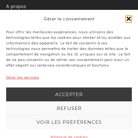
A propos
Informations pratiques / FAQ
Gérer le consentement
Nous contacter
Pour offrir les meilleures expériences, nous utilisons des
technologies telles que les cookies pour stocker et/ou accéder aux
informations des appareils. Le fait de consentir à ces
technologies nous permettra de traiter des données telles que le
comportement de navigation ou les ID uniques sur ce site. Le fait
de ne pas consentir ou de retirer son consentement peut avoir un
effet négatif sur certaines caractéristiques et fonctions.
L'Art de maîtriser le feu
Gérer les services
ACCEPTER
REFUSER
Copyright © 2026 Buffadoo | Crédit photo
Studio Fegari
|
VOIR LES PRÉFÉRENCES
Réalisation
Com' en Aubrac
Politique de cookies