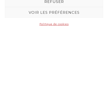
REFUSER
VOIR LES PRÉFÉRENCES
Fabriqué en Aveyron
Politique de cookies
Gage d’authenticité et de qualité.
Livraison offerte
La livraison de vos produits est offerte
sans minimum d'achat.
Paiement sécurisé
Paiement 100 % sécurisé.