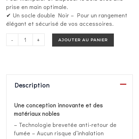
prise en main optimale.
✔ Un socle double Noir – Pour un rangement
élégant et sécurisé de vos accessoires.
quantité
Alternati
-
+
AJOUTER AU PANIER
de
Set
déco
ALU
EFFILE
Description
Noir
Une conception innovante et des
matériaux nobles
– Technologie brevetée anti-retour de
fumée – Aucun risque d’inhalation