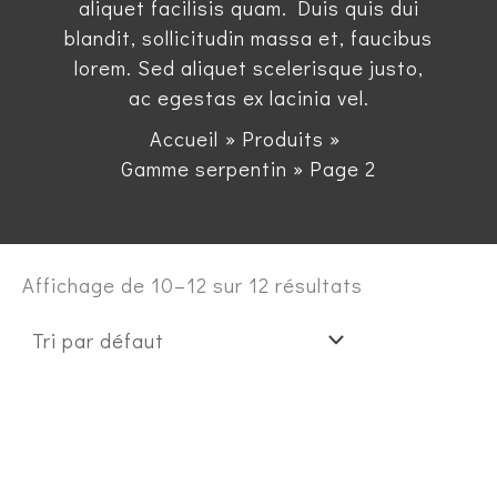
aliquet facilisis quam. Duis quis dui
blandit, sollicitudin massa et, faucibus
lorem. Sed aliquet scelerisque justo,
ac egestas ex lacinia vel.
Accueil
Produits
Gamme serpentin
Page 2
Affichage de 10–12 sur 12 résultats