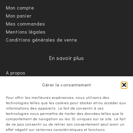
Mon compte
Mon panier
Mes commandes
Mentions légales
Conditions générales de vente
En savoir plus
A propos
Informations pratiques / FAQ
Gérer le consentement
Nous contacter
Pour offrir les meilleures expériences, nous utilisons des
technologies telles que les cookies pour stocker et/ou accéder aux
informations des appareils. Le fait de consentir à ces
technologies nous permettra de traiter des données telles que le
comportement de navigation ou les ID uniques sur ce site. Le fait
de ne pas consentir ou de retirer son consentement peut avoir un
effet négatif sur certaines caractéristiques et fonctions.